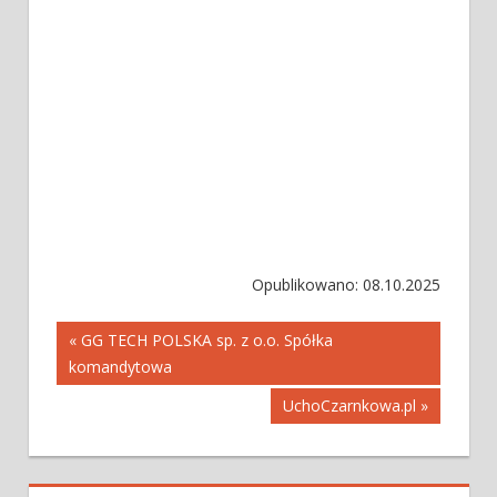
Opublikowano: 08.10.2025
Nawigacja
« GG TECH POLSKA sp. z o.o. Spółka
komandytowa
wpisu
UchoCzarnkowa.pl »