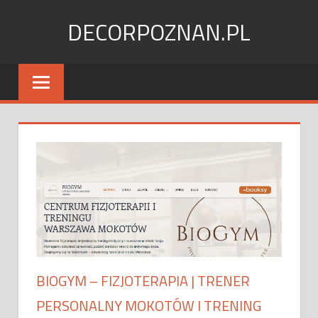
Skip
DECORPOZNAN.PL
to
content
BIOGYM – FIZJOTERAPIA | TRENER
PERSONALNY MOKOTÓW I TRENING