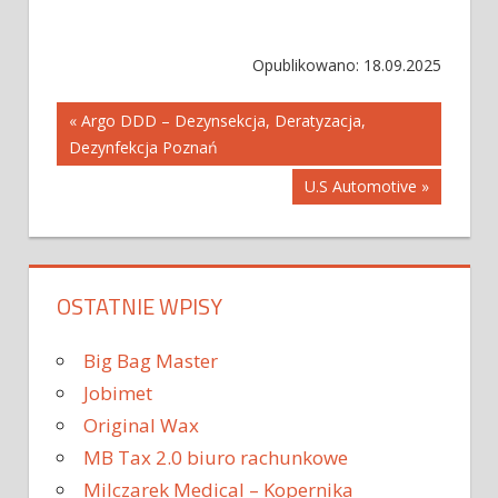
Opublikowano: 18.09.2025
Nawigacja
« Argo DDD – Dezynsekcja, Deratyzacja,
Dezynfekcja Poznań
wpisu
U.S Automotive »
OSTATNIE WPISY
Big Bag Master
Jobimet
Original Wax
MB Tax 2.0 biuro rachunkowe
Milczarek Medical – Kopernika