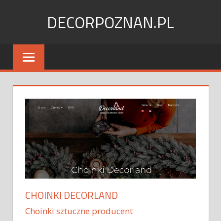
Skip
DECORPOZNAN.PL
to
content
CHOINKI DECORLAND
Choinki sztuczne producent