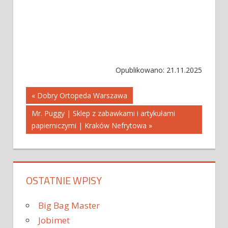
Opublikowano: 21.11.2025
Nawigacja
« Dobry Ortopeda Warszawa
Mr. Puggy | Sklep z zabawkami i artykułami
wpisu
papierniczymi | Kraków Nefrytowa »
OSTATNIE WPISY
Big Bag Master
Jobimet