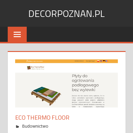
Skip
DECORPOZNAN.PL
to
content
ECO THERMO FLOOR
Budownictwo