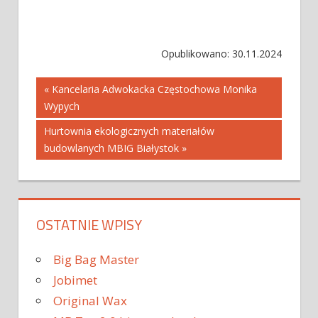
Opublikowano: 30.11.2024
Nawigacja
« Kancelaria Adwokacka Częstochowa Monika
Wypych
wpisu
Hurtownia ekologicznych materiałów
budowlanych MBIG Białystok »
OSTATNIE WPISY
Big Bag Master
Jobimet
Original Wax