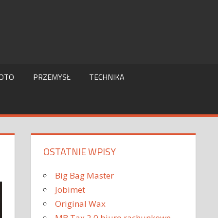
OTO
PRZEMYSŁ
TECHNIKA
OSTATNIE WPISY
Big Bag Master
Jobimet
Original Wax
MB Tax 2.0 biuro rachunkowe