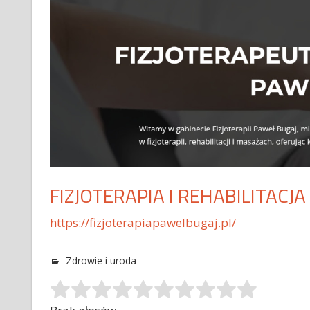
FIZJOTERAPIA I REHABILITACJ
https://fizjoterapiapawelbugaj.pl/
Zdrowie i uroda