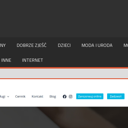
LNY
DOBRZE ZJEŚĆ
DZIECI
MODA I URODA
M
INNE
INTERNET