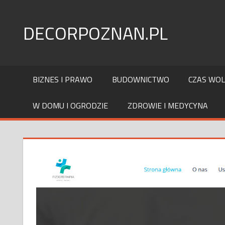
Skip
to
DECORPOZNAN.PL
content
BIZNES I PRAWO
BUDOWNICTWO
CZAS WO
W DOMU I OGRODZIE
ZDROWIE I MEDYCYNA