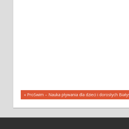
Nawigacja
« ProSwim – Nauka pływania dla dzieci i dorosłych Biały
wpisu