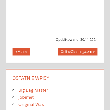
Opublikowano: 30.11.2024
Nawigacja
« Vitline
OnlineCleaning.com »
wpisu
OSTATNIE WPISY
Big Bag Master
Jobimet
Original Wax