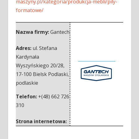
maszyny.pl/kategoria/produkcja-mebli/pily-
formatowe/
Nazwa firmy:
Gantech
Adres:
ul. Stefana
Kardynała
Wyszyńskiego 20/28
,
17-100 Bielsk Podlaski
,
podlaskie
Telefon:
+(48) 662 726
310
Strona internetowa: