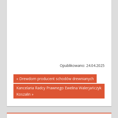
Opublikowano: 24.04.2025
Nawigacja
« Drewdom producent schodów drewnianych
Kancelaria Radcy Prawnego Ewelina Walerjańczyk
wpisu
Koszalin »