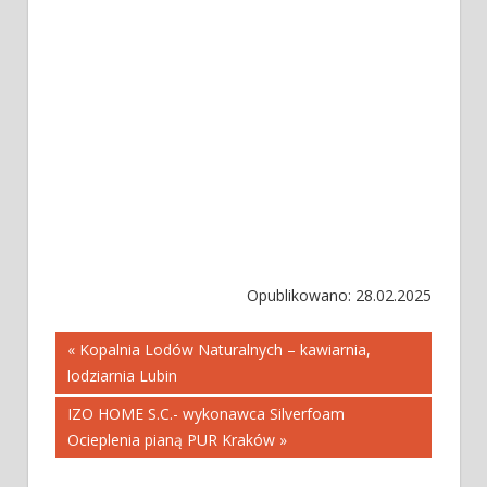
Opublikowano: 28.02.2025
Nawigacja
« Kopalnia Lodów Naturalnych – kawiarnia,
lodziarnia Lubin
wpisu
IZO HOME S.C.- wykonawca Silverfoam
Ocieplenia pianą PUR Kraków »