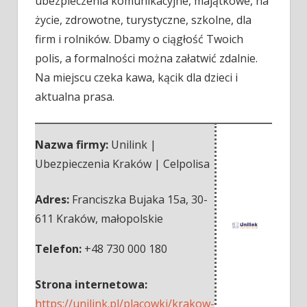
ubezpieczenia komunikacyjne, majątkowe, na
życie, zdrowotne, turystyczne, szkolne, dla
firm i rolników. Dbamy o ciągłość Twoich
polis, a formalności można załatwić zdalnie.
Na miejscu czeka kawa, kącik dla dzieci i
aktualna prasa.
Nazwa firmy:
Unilink |
Ubezpieczenia Kraków | Celpolisa
Adres:
Franciszka Bujaka 15a
,
30-
611 Kraków
,
małopolskie
Telefon:
+48 730 000 180
Strona internetowa:
https://unilink.pl/placowki/krakow-