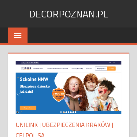
Skip
DECORPOZNAN.PL
to
content
UNILINK | UBEZPIECZENIA KRAKÓW |
CELPOLISA