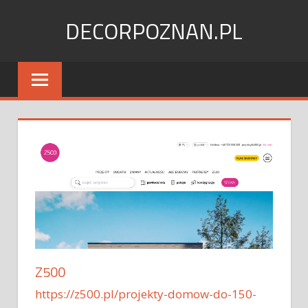
Skip
DECORPOZNAN.PL
to
content
Z500
https://z500.pl/projekty-domow-do-150-