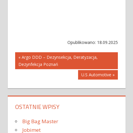
Opublikowano: 18.09.2025
Nawigacja
« Argo DDD – Dezynsekcja, Deratyzacja,
Dezynfekcja Poznań
wpisu
U.S Automotive »
OSTATNIE WPISY
Big Bag Master
Jobimet