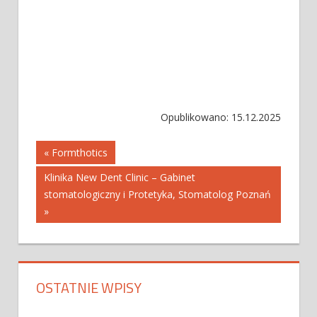
Opublikowano: 15.12.2025
Nawigacja
« Formthotics
Klinika New Dent Clinic – Gabinet
wpisu
stomatologiczny i Protetyka, Stomatolog Poznań
»
OSTATNIE WPISY