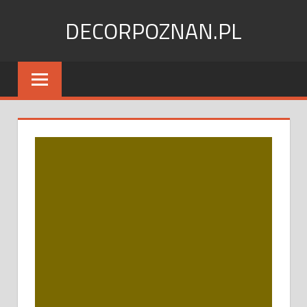
Skip
DECORPOZNAN.PL
to
content