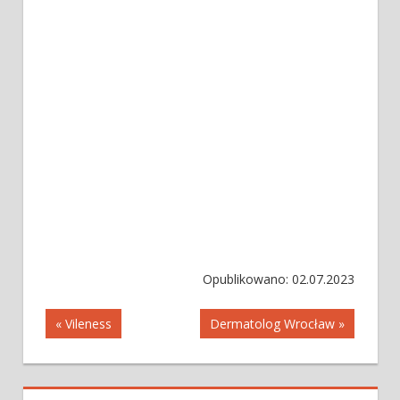
Opublikowano: 02.07.2023
Nawigacja
« Vileness
Dermatolog Wrocław »
wpisu