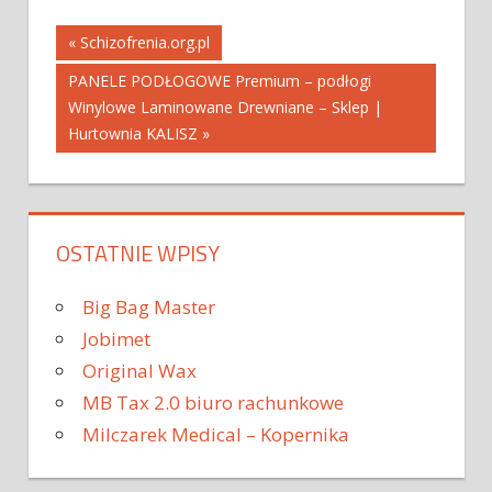
Nawigacja
« Schizofrenia.org.pl
PANELE PODŁOGOWE Premium – podłogi
wpisu
Winylowe Laminowane Drewniane – Sklep |
Hurtownia KALISZ »
OSTATNIE WPISY
Big Bag Master
Jobimet
Original Wax
MB Tax 2.0 biuro rachunkowe
Milczarek Medical – Kopernika