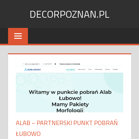
Skip
DECORPOZNAN.PL
to
content
ALAB – PARTNERSKI PUNKT POBRAŃ
ŁUBOWO