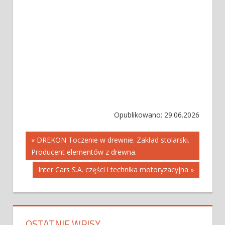
Opublikowano: 29.06.2026
Nawigacja
« DREKON Toczenie w drewnie. Zakład stolarski.
Producent elementów z drewna.
wpisu
Inter Cars S.A. części i technika motoryzacyjna »
OSTATNIE WPISY