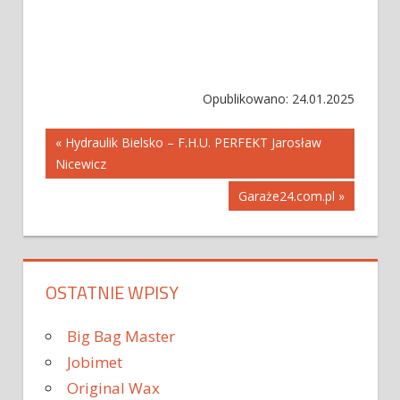
Opublikowano: 24.01.2025
Nawigacja
« Hydraulik Bielsko – F.H.U. PERFEKT Jarosław
Nicewicz
wpisu
Garaże24.com.pl »
OSTATNIE WPISY
Big Bag Master
Jobimet
Original Wax