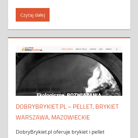
Czytaj dalej
DOBRYBRYKIET.PL – PELLET, BRYKIET
WARSZAWA, MAZOWIECKIE
DobryBrykiet.pl oferuje brykiet i pellet