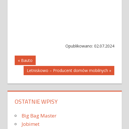
Opublikowano: 02.07.2024
Nawigacja
« Bauto
Letniskowo – Producent domów mobilnych »
wpisu
OSTATNIE WPISY
Big Bag Master
Jobimet