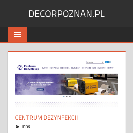
Skip
DECORPOZNAN.PL
to
content
CENTRUM DEZYNFEKCJI
Inne