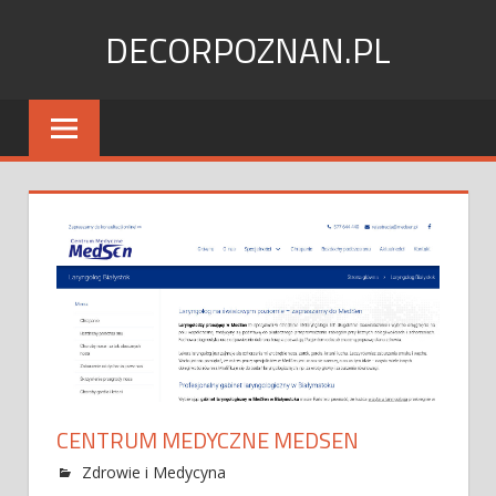
Skip
DECORPOZNAN.PL
to
content
CENTRUM MEDYCZNE MEDSEN
Zdrowie i Medycyna