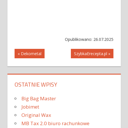
Opublikowano: 26.07.2025
Nawigacja
« Dekometal
SzybkaErecepta.pl »
wpisu
OSTATNIE WPISY
Big Bag Master
Jobimet
Original Wax
MB Tax 2.0 biuro rachunkowe