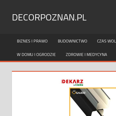
Skip
to
DECORPOZNAN.PL
content
BIZNES I PRAWO
BUDOWNICTWO
CZAS WO
W DOMU I OGRODZIE
ZDROWIE I MEDYCYNA