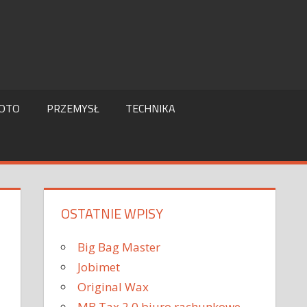
OTO
PRZEMYSŁ
TECHNIKA
OSTATNIE WPISY
Big Bag Master
Jobimet
Original Wax
MB Tax 2.0 biuro rachunkowe