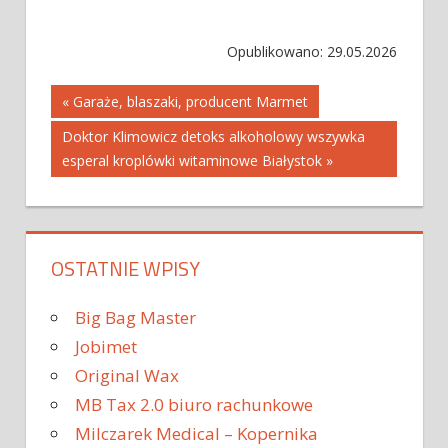
Opublikowano: 29.05.2026
Nawigacja
« Garaże, blaszaki, producent Marmet
Doktor Klimowicz detoks alkoholowy wszywka
wpisu
esperal kroplówki witaminowe Białystok »
OSTATNIE WPISY
Big Bag Master
Jobimet
Original Wax
MB Tax 2.0 biuro rachunkowe
Milczarek Medical – Kopernika