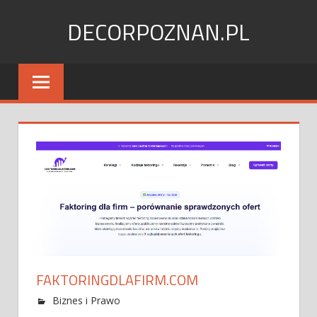
Skip
DECORPOZNAN.PL
to
content
FAKTORINGDLAFIRM.COM
Biznes i Prawo