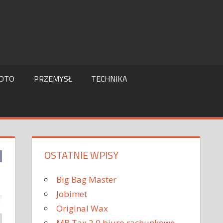
OTO
PRZEMYSŁ
TECHNIKA
OSTATNIE WPISY
Big Bag Master
Jobimet
Original Wax
MB Tax 2.0 biuro rachunkowe