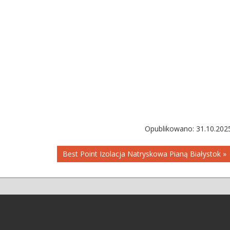
Opublikowano: 31.10.202
Best Point Izolacja Natryskowa Pianą Białystok »