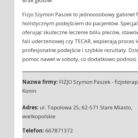
Brak głosów.
Fizjo Szymon Paszek to jednoosobowy gabinet fi
holistycznym podejściem do pacjentów. Specjali
oferując skuteczne leczenie bólu pleców, stawó
fali uderzeniowej czy TECAR, wspierają proces 
profesjonalne podejście i szybkie rezultaty. Dz
pomoc nawet w soboty, co dodatkowo podnosi k
Nazwa firmy:
FIZJO Szymon Paszek - fizjotera
Konin
Adres:
ul. Topolowa 25
,
62-571 Stare Miasto
,
wielkopolskie
Telefon:
667871372