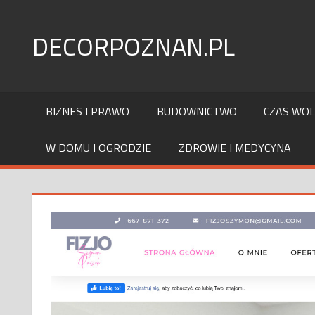
Skip
to
DECORPOZNAN.PL
content
BIZNES I PRAWO
BUDOWNICTWO
CZAS WO
W DOMU I OGRODZIE
ZDROWIE I MEDYCYNA