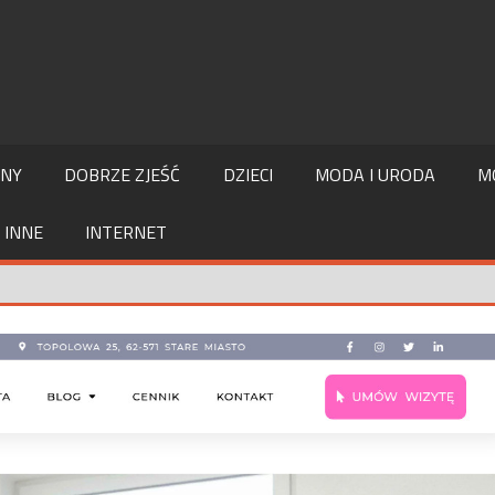
LNY
DOBRZE ZJEŚĆ
DZIECI
MODA I URODA
M
INNE
INTERNET