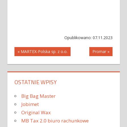
Opublikowano: 07.11.2023
Nawigacja
« MARTEX-Polska sp. z o.o.
Promar »
wpisu
OSTATNIE WPISY
Big Bag Master
Jobimet
Original Wax
MB Tax 2.0 biuro rachunkowe