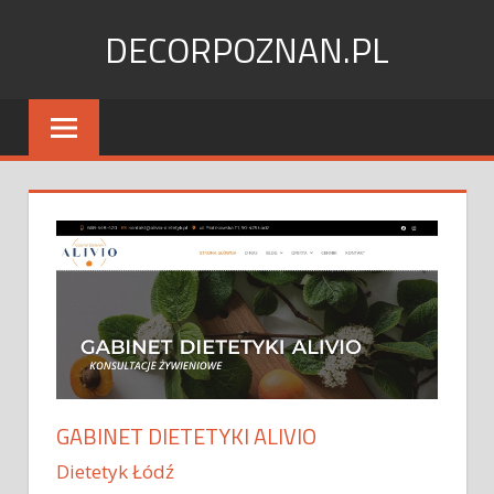
Skip
DECORPOZNAN.PL
to
content
GABINET DIETETYKI ALIVIO
Dietetyk Łódź