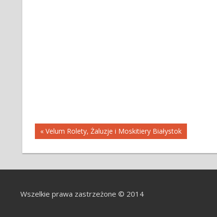
Nawigacja
« Velum Rolety, Żaluzje i Moskitiery Białystok
wpisu
Wszelkie prawa zastrzeżone © 2014