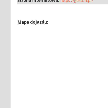
Strona internetowa:
https://geston.pl/
Mapa dojazdu: