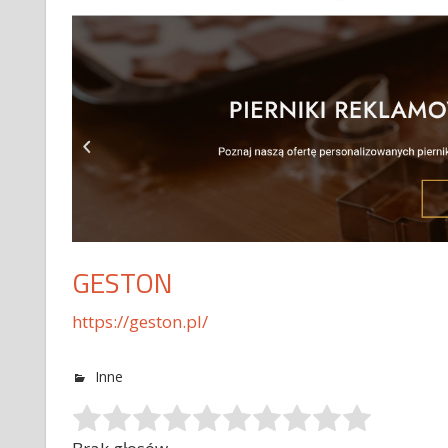
GESTON
https://geston.pl/
Inne