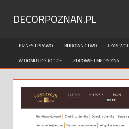
Skip
to
DECORPOZNAN.PL
content
BIZNES I PRAWO
BUDOWNICTWO
CZAS WO
W DOMU I OGRODZIE
ZDROWIE I MEDYCYNA