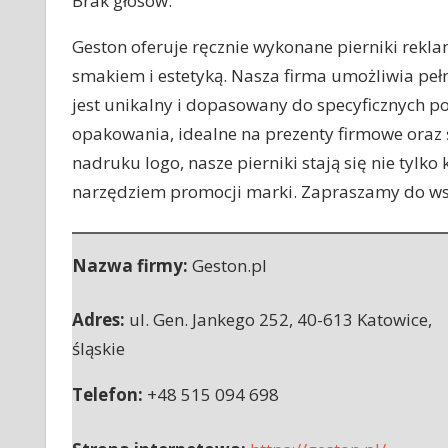
Brak głosów.
Geston oferuje ręcznie wykonane pierniki rekl
smakiem i estetyką. Nasza firma umożliwia peł
jest unikalny i dopasowany do specyficznych p
opakowania, idealne na prezenty firmowe oraz 
nadruku logo, nasze pierniki stają się nie tylk
narzędziem promocji marki. Zapraszamy do wspó
Nazwa firmy:
Geston.pl
Adres:
ul. Gen. Jankego 252
,
40-613 Katowice
,
śląskie
Telefon:
+48 515 094 698