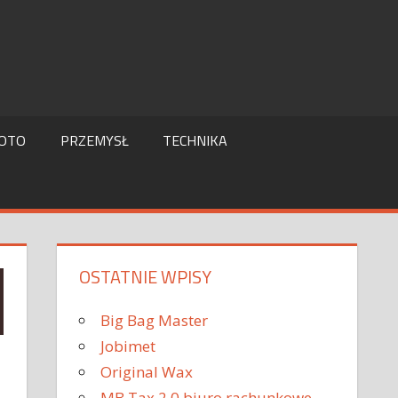
OTO
PRZEMYSŁ
TECHNIKA
OSTATNIE WPISY
Big Bag Master
Jobimet
Original Wax
MB Tax 2.0 biuro rachunkowe