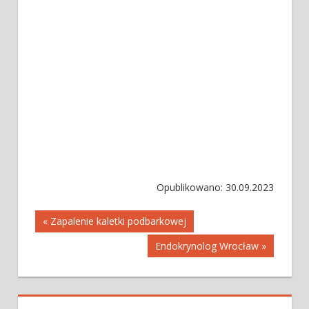
Opublikowano: 30.09.2023
Nawigacja
« Zapalenie kaletki podbarkowej
Endokrynolog Wrocław »
wpisu