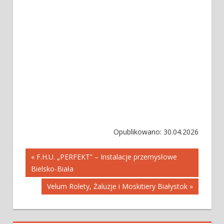
Opublikowano: 30.04.2026
Nawigacja
« F.H.U. „PERFEKT” – Instalacje przemysłowe
Bielsko-Biała
wpisu
Velum Rolety, Żaluzje i Moskitiery Białystok »