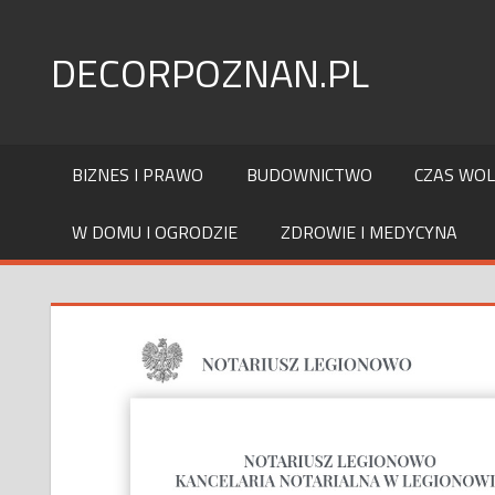
Skip
to
DECORPOZNAN.PL
content
BIZNES I PRAWO
BUDOWNICTWO
CZAS WO
W DOMU I OGRODZIE
ZDROWIE I MEDYCYNA