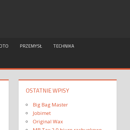
OTO
PRZEMYSŁ
TECHNIKA
OSTATNIE WPISY
Big Bag Master
Jobimet
Original Wax
MB Tax 2.0 biuro rachunkowe