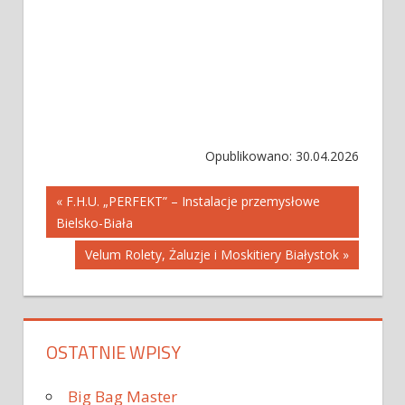
Opublikowano: 30.04.2026
Nawigacja
« F.H.U. „PERFEKT” – Instalacje przemysłowe
Bielsko-Biała
wpisu
Velum Rolety, Żaluzje i Moskitiery Białystok »
OSTATNIE WPISY
Big Bag Master