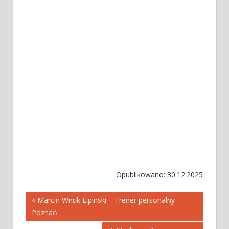
Opublikowano: 30.12.2025
Nawigacja
« Marcin Wnuk Lipinski – Trener personalny
Poznań
wpisu