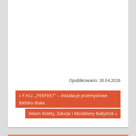
Opublikowano: 30.04.2026
Nawigacja
« F.H.U. „PERFEKT” – Instalacje przemysłowe
Bielsko-Biała
wpisu
Velum Rolety, Żaluzje i Moskitiery Białystok »