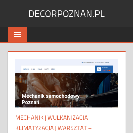
Skip
DECORPOZNAN.PL
to
content
MECHANIK | WULKANIZACJA |
KLIMATYZACJA | WARSZTAT –