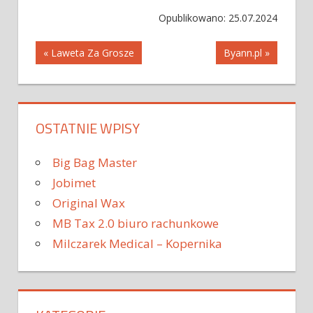
Opublikowano: 25.07.2024
Nawigacja
« Laweta Za Grosze
Byann.pl »
wpisu
OSTATNIE WPISY
Big Bag Master
Jobimet
Original Wax
MB Tax 2.0 biuro rachunkowe
Milczarek Medical – Kopernika