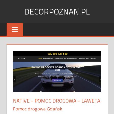
Skip
DECORPOZNAN.PL
to
content
NATIVE – POMOC DROGOWA – LAWETA
Pomoc drogowa Gdańsk