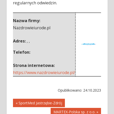
regularnych odwiedzin.
Nazwa firmy:
Nazdrowieiurode.pl
Adres:
,
,
Telefon:
Strona internetowa:
https://www.nazdrowieiurode.pl/
Opublikowano: 24.10.2023
Nawigacja
« SportMed Jastrzębie-Zdrój
MARTEX-Polska sp. z o.o. »