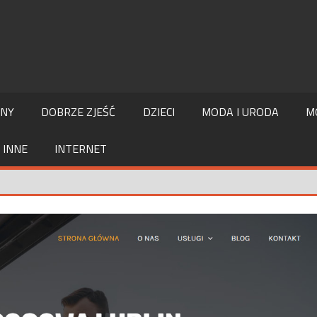
LNY
DOBRZE ZJEŚĆ
DZIECI
MODA I URODA
M
INNE
INTERNET