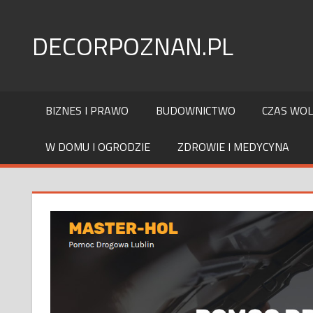
Skip
to
DECORPOZNAN.PL
content
BIZNES I PRAWO
BUDOWNICTWO
CZAS WO
W DOMU I OGRODZIE
ZDROWIE I MEDYCYNA