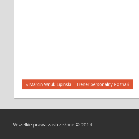
Nawigacja
« Marcin Wnuk Lipinski – Trener personalny Poznań
wpisu
Wszelkie prawa zastrzeżone © 2014