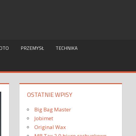
OTO
PRZEMYSŁ
TECHNIKA
OSTATNIE WPISY
Big Bag Master
Jobimet
Original Wax
MB Tax 2.0 biuro rachunkowe