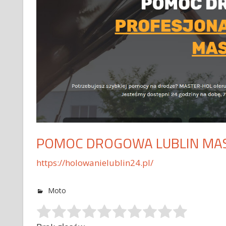
POMOC DROGOWA LUBLIN MA
https://holowanielublin24.pl/
Moto