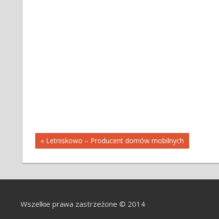
Nawigacja
« Letniskowo – Producent domów mobilnych
wpisu
Wszelkie prawa zastrzeżone © 2014