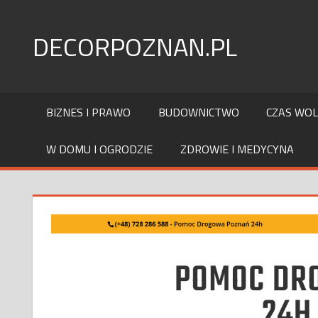
Skip
to
DECORPOZNAN.PL
content
BIZNES I PRAWO
BUDOWNICTWO
CZAS WO
W DOMU I OGRODZIE
ZDROWIE I MEDYCYNA