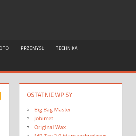
OTO
PRZEMYSŁ
TECHNIKA
OSTATNIE WPISY
Big Bag Master
Jobimet
Original Wax
MB Tax 2.0 biuro rachunkowe