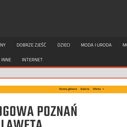
LNY
DOBRZE ZJEŚĆ
DZIECI
MODA I URODA
M
INNE
INTERNET