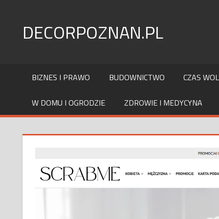
Skip
to
DECORPOZNAN.PL
content
BIZNES I PRAWO
BUDOWNICTWO
CZAS WO
W DOMU I OGRODZIE
ZDROWIE I MEDYCYNA