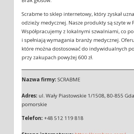
Brak głosów.
Scrabme to sklep internetowy, który zyskał uzn
odzieży medycznej. Nasze produkty są szyte w P
Współpracujemy z lokalnymi szwalniami, co po
i spełniają wymagania branży medycznej. Ofer
które można dostosować do indywidualnych po
przy zakupach powyżej 600 zł.
Nazwa firmy:
SCRABME
Adres:
ul. Wały Piastowskie 1/1508
,
80-855 Gd
pomorskie
Telefon:
+48 512 119 818