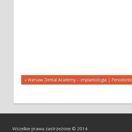
Nawigacja
« Warsaw Dental Academy – Implantologia | Periodonto
wpisu
Wszelkie prawa zastrzeżone © 2014