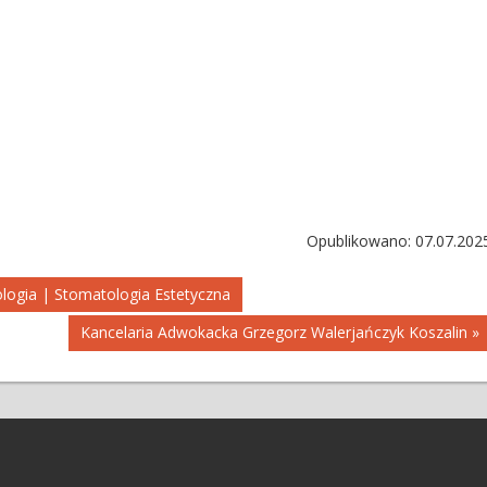
Opublikowano: 07.07.202
logia | Stomatologia Estetyczna
Kancelaria Adwokacka Grzegorz Walerjańczyk Koszalin »