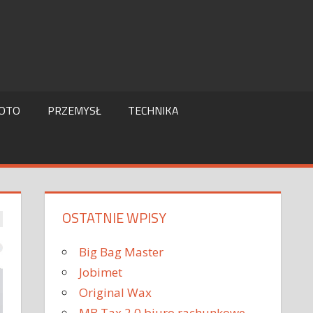
OTO
PRZEMYSŁ
TECHNIKA
OSTATNIE WPISY
Big Bag Master
Jobimet
Original Wax
MB Tax 2.0 biuro rachunkowe