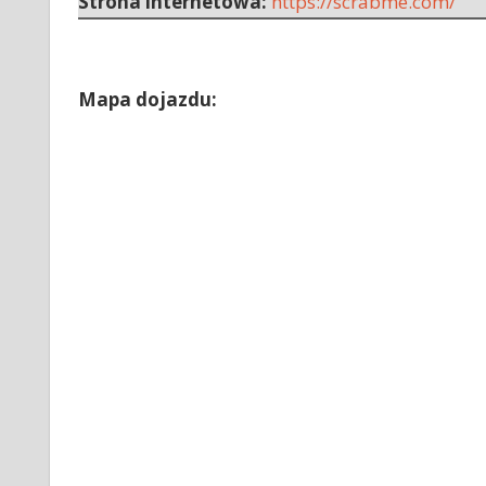
Strona internetowa:
https://scrabme.com/
Mapa dojazdu: