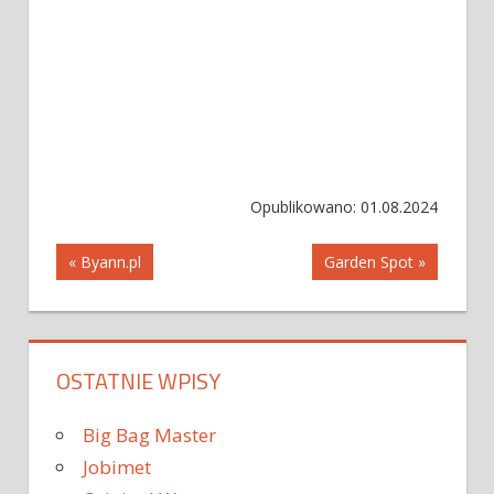
Opublikowano: 01.08.2024
Nawigacja
« Byann.pl
Garden Spot »
wpisu
OSTATNIE WPISY
Big Bag Master
Jobimet