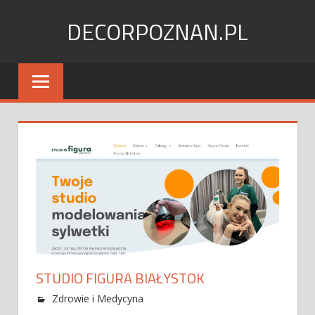
Skip
DECORPOZNAN.PL
to
content
STUDIO FIGURA BIAŁYSTOK
Zdrowie i Medycyna