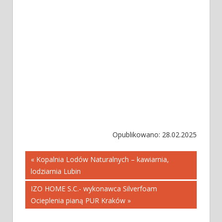
Opublikowano: 28.02.2025
Nawigacja
« Kopalnia Lodów Naturalnych – kawiarnia,
lodziarnia Lubin
wpisu
IZO HOME S.C.- wykonawca Silverfoam
Ocieplenia pianą PUR Kraków »