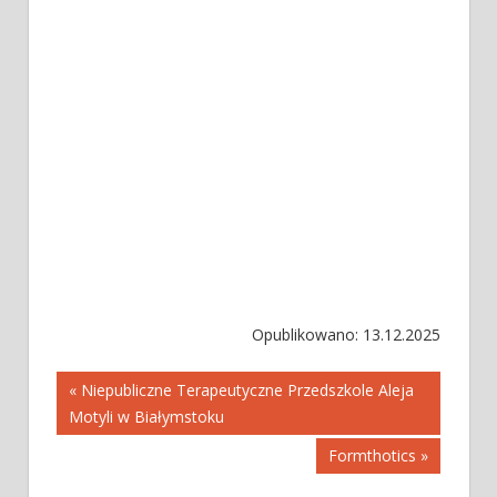
Opublikowano: 13.12.2025
Nawigacja
« Niepubliczne Terapeutyczne Przedszkole Aleja
Motyli w Białymstoku
wpisu
Formthotics »