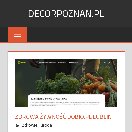
Skip
DECORPOZNAN.PL
to
content
ZDROWA ŻYWNOŚĆ DOBIO.PL LUBLIN
Zdrowie i uroda