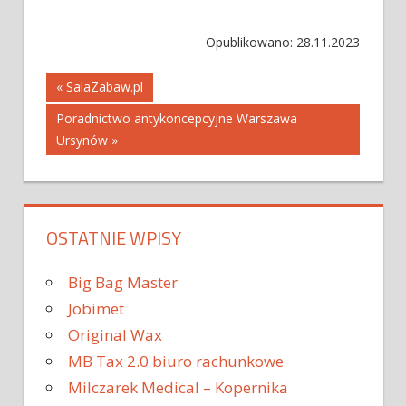
Opublikowano: 28.11.2023
Nawigacja
« SalaZabaw.pl
Poradnictwo antykoncepcyjne Warszawa
wpisu
Ursynów »
OSTATNIE WPISY
Big Bag Master
Jobimet
Original Wax
MB Tax 2.0 biuro rachunkowe
Milczarek Medical – Kopernika