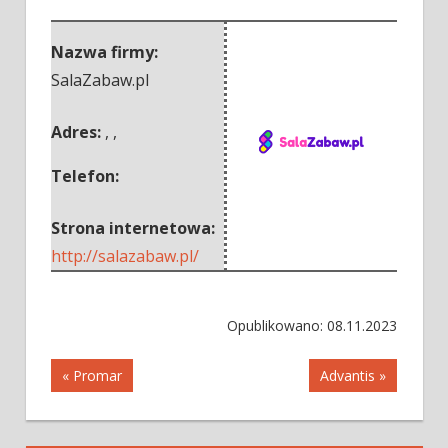
Nazwa firmy:
SalaZabaw.pl
Adres:
,
,
Telefon:
Strona internetowa:
http://salazabaw.pl/
Opublikowano: 08.11.2023
Nawigacja
« Promar
Advantis »
wpisu