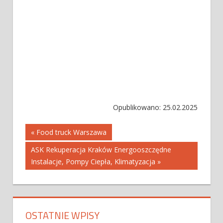
Opublikowano: 25.02.2025
Nawigacja
« Food truck Warszawa
ASK Rekuperacja Kraków Energooszczędne
wpisu
Instalacje, Pompy Ciepła, Klimatyzacja »
OSTATNIE WPISY