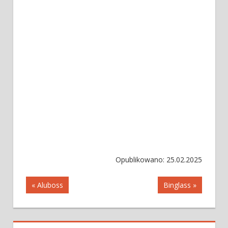
Opublikowano: 25.02.2025
Nawigacja
« Aluboss
Binglass »
wpisu