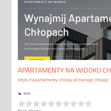
APARTAMENTY NA WIDOKU C
https://apartamenty-chlopy.pl/noclegi-chlopy/
Inne