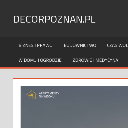
Skip
to
DECORPOZNAN.PL
content
BIZNES I PRAWO
BUDOWNICTWO
CZAS WO
W DOMU I OGRODZIE
ZDROWIE I MEDYCYNA