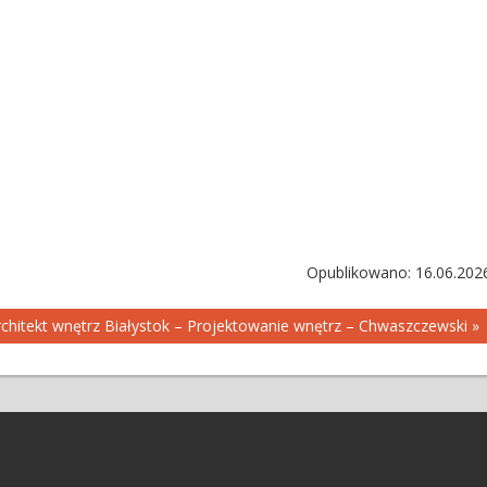
Opublikowano: 16.06.202
rchitekt wnętrz Białystok – Projektowanie wnętrz – Chwaszczewski »