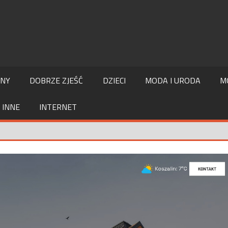
LNY
DOBRZE ZJEŚĆ
DZIECI
MODA I URODA
M
INNE
INTERNET