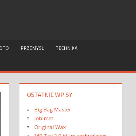
OTO
PRZEMYSŁ
TECHNIKA
OSTATNIE WPISY
Big Bag Master
Jobimet
Original Wax
MB Tax 2.0 biuro rachunkowe