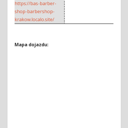
https://bas-barber-
shop-barbershop-
krakow.localo.site/
Mapa dojazdu: