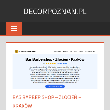
Skip
DECORPOZNAN.PL
to
content
BAS BARBER SHOP – ZŁOCIEŃ –
KRAKÓW