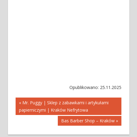
Opublikowano: 25.11.2025
Nawigacja
« Mr. Puggy | Sklep z zabawkami i artykułami
papierniczymi | Kraków Nefrytowa
wpisu
Bas Barber Shop – Kraków »