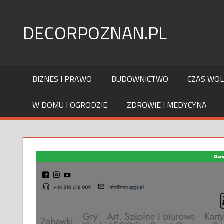
Skip
to
DECORPOZNAN.PL
content
BIZNES I PRAWO
BUDOWNICTWO
CZAS WO
W DOMU I OGRODZIE
ZDROWIE I MEDYCYNA