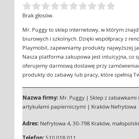
Brak głosów.
Mr. Puggy to sklep internetowy, w którym znaj
biurowych i szkolnych. Dzięki współpracy z r
Playmobil, zapewniamy produkty najwyższej jako
Nasza platforma zakupowa jest intuicyjna, co 
oferujemy darmową dostawę przy zamówieniach 
produkty do zabawy lub pracy, które spełnią T
Nazwa firmy:
Mr. Puggy | Sklep z zabawkami 
artykułami papierniczymi | Kraków Nefrytowa
Adres:
Nefrytowa 4
,
30-798 Kraków
,
małopolsk
Telefon:
510 018 011