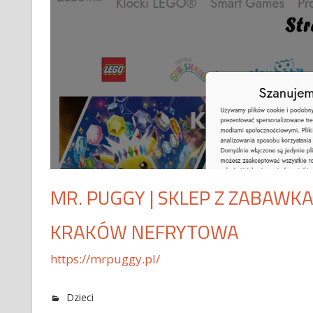
MR. PUGGY | SKLEP Z ZABAWKA
KRAKÓW NEFRYTOWA
https://mrpuggy.pl/
Dzieci