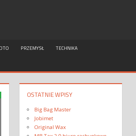
OTO
PRZEMYSŁ
TECHNIKA
OSTATNIE WPISY
Big Bag Master
Jobimet
Original Wax
MB Tax 2.0 biuro rachunkowe