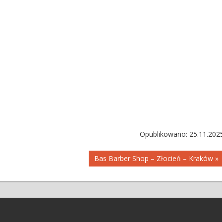
Opublikowano: 25.11.202
Bas Barber Shop – Złocień – Kraków »