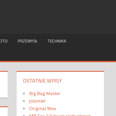
OTO
PRZEMYSŁ
TECHNIKA
OSTATNIE WPISY
Big Bag Master
Jobimet
Original Wax
MB Tax 2.0 biuro rachunkowe